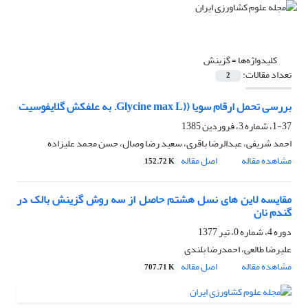
کلیدواژه‌ها =
گزینش
تعداد مقالات:
2
بررسی تحمل ارقام سویا ((Glycine max L. به علفکش گلایفوسیت
1-37، شماره 3، فروردین 1385
احمد شریفی، عبدالرضا باقری، سعید رضا وصال، حسن محمد علیزاده
مشاهده مقاله
اصل مقاله
152.72 K
مقایسه لاین های نسل هشتم حاصل از سه روش گزینش بالک در
گندم نان
دوره 4، شماره 0، تیر 1377
علیرضا طالعی، احمدرضا بلندی
مشاهده مقاله
اصل مقاله
707.71 K