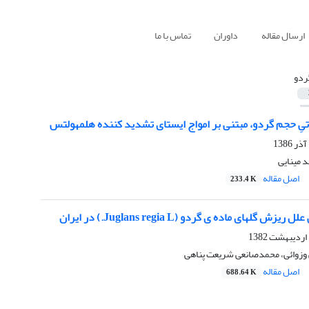
ارسال مقاله
داوران
تماس با ما
ردو
تیِ حجم گردو، مبتنی بر امواج ایستای تشدید کننده هلمهولتس
د مینایی
اصل مقاله
233.4 K
گلهای ماده ی گردو (Juglans regia L.) در ایران
وزوائی، محمدصانعی شریعت پناهی
اصل مقاله
688.64 K