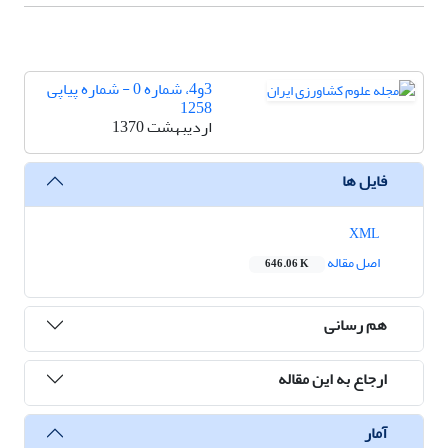
3و4، شماره 0 - شماره پیاپی
1258
اردیبهشت 1370
فایل ها
XML
اصل مقاله
646.06 K
هم رسانی
ارجاع به این مقاله
آمار