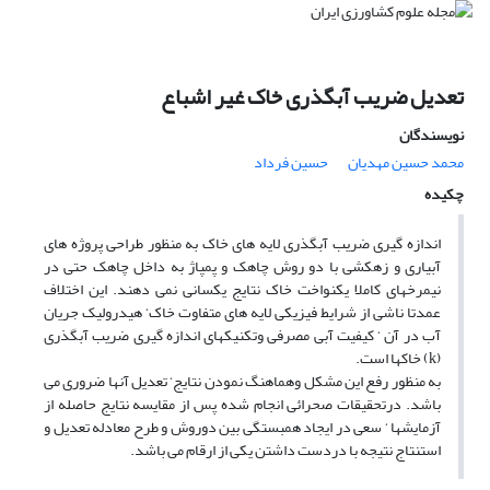
تعدیل ضریب آبگذری خاک غیر اشباع
نویسندگان
محمد حسین مهدیان
حسین فرداد
چکیده
اندازه گیری ضریب آبگذری لایه های خاک به منظور طراحی پروژه های
آبیاری و زهکشی با دو روش چاهک و پمپاژ به داخل چاهک حتی در
نیمرخهای کاملا یکنواخت خاک نتایج یکسانی نمی دهند. این اختلاف
عمدتا ناشی از شرایط فیزیکی لایه های متفاوت خاک‘ هیدرولیک جریان
آب در آن ‘ کیفیت آبی مصرفی وتکنیکهای اندازه گیری ضریب آبگذری
(k) خاکها است.
به منظور رفع این مشکل وهماهنگ نمودن نتایج‘ تعدیل آنها ضروری می
باشد. درتحقیقات صحرائی انجام شده پس از مقایسه نتایج حاصله از
آزمایشها ‘ سعی در ایجاد همبستگی بین دوروش و طرح معادله تعدیل و
استنتاج نتیجه با دردست داشتن یکی از ارقام می باشد.