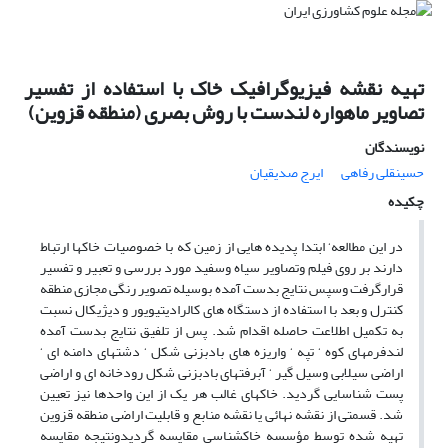
تهیه نقشه فیزیوگرافیک خاک با استفاده از تفسیر
تصاویر ماهواره لندست با روش بصری (منطقه قزوین)
نویسندگان
حسینقلی رفاهی
ایرج صدیقیان
چکیده
در این مطالعه‘ ابتدا پدیده هایی از زمین که با خصوصیات خاکها ارتباط
دارند بر روی فیلم وتصاویر سیاه وسفید مورد بررسی و تعبیر و تفسیر
قرارگرفت وسپس نتایج بدست آمده بوسیله تصویر رنگی مجازی منطقه
کنترل و بعد با استفاده از دستگاه های کالرادیتیویور و دیژیکال نسبت
به تکمیل اطلاعت حاصله اقدام شد. پس از تلفیق نتایج بدست آمده
لندفرمهای کوه ‘ تپه ‘ واریزه های بادبزنی شکل ‘ دشتهای دامنه ای ‘
اراضی سیلابی وسیل گیر ‘ آبرفتهای بادبزنی شکل رودخانه ای و اراضی
پست شناسایی گردید. خاکهای غالب هر یک از این واحدها نیز تعیین
شد. قسمتی از نقشه نهائی یا نقشه منابع و قابلیت اراضی منطقه قزوین
تهیه شده توسط مؤسسه خاکشناسی مقایسه گردیدونتیجه مقایسه