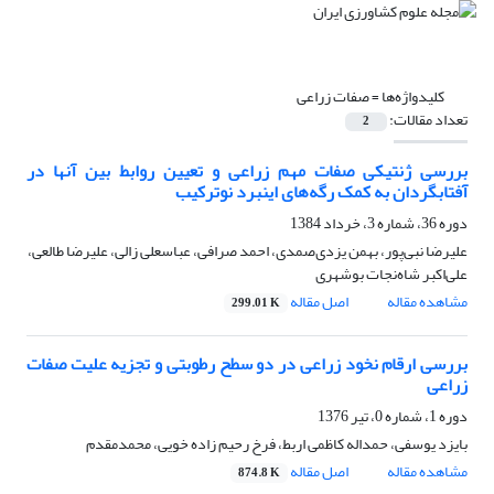
کلیدواژه‌ها =
صفات زراعی
تعداد مقالات:
2
بررسی ژنتیکی صفات مهم زراعی و تعیین روابط بین آنها در
آفتابگردان به کمک رگه‌های اینبرد نوترکیب
دوره 36، شماره 3، خرداد 1384
علیرضا نبی‌پور، بهمن یزدی‌صمدی، احمد صرافی، عباسعلی زالی، علیرضا طالعی،
علی‌اکبر شاه‌نجات بوشهری
مشاهده مقاله
اصل مقاله
299.01 K
بررسی ارقام نخود زراعی در دو سطح رطوبتی و تجزیه علیت صفات
زراعی
دوره 1، شماره 0، تیر 1376
بایزد یوسفی، حمداله کاظمی اربط، فرخ رحیم زاده خویی، محمدمقدم
مشاهده مقاله
اصل مقاله
874.8 K