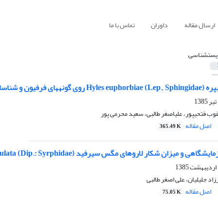
ارسال مقاله
داوران
تماس با ما
ست‎شناسی
اصل مقاله
365.49 K
زان شکار لاروهای مگس سیرفید (Dip.: Syrphidae) Scaeva albomaculataاز شته سبز هلو
اصل مقاله
75.05 K