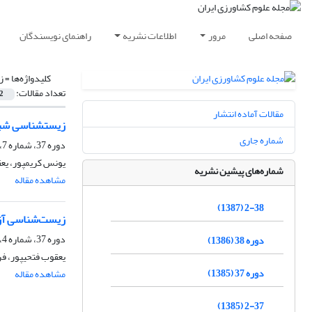
صفحه اصلی
مرور
اطلاعات نشریه
راهنمای نویسندگان
کلیدواژه‌ها =
زی
تعداد مقالات:
2
مقالات آماده انتشار
زیست‎شناسی شب‎پره Hyles euphorbiae (Lep., Sphingidae) روی گونه‎های فرفیون و شناسایی پارازیتوییدهای آن در آذربایجان غربی
شماره جاری
دوره 37، شماره 7، تیر 1385
یونس کریم‎پور، یعقوب فتحی‎پور، علی‎اصغر طالبی، سعید محرمی پور
شماره‌های پیشین نشریه
مشاهده مقاله
2-38 (1387)
زیست‌شناسی آزمایشگاهی و می
دوره 37، شماره 4، اردیبهشت 1385
دوره 38 (1386)
یعقوب فتحی‎پور، فرزاد جلیلیان، علی اصغر طالبی
دوره 37 (1385)
مشاهده مقاله
2-37 (1385)