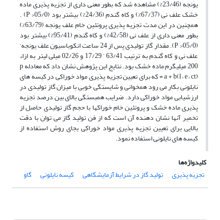
یونجه (23/46%) مشاهده شد که بطور معنی داری از تجزیه پذیری ماده
خشک علف نی (67/37%) و کاه گندم (24/36%) بیشتر بود (05/0< P) .
همچنین در این مدت تجزیه پذیری پروتئین خام علف یونجه (63/79%)
بطور معنی داری از علف نی (42/58%) و کاه گندم (95/41%) بیشتر بود
(05/0< P). مقدار گاز تولیدی پس از 24 ساعت انکوباسیون علف یونجه‘
علف نی و کاه گندم به ترتیب 63/41 ‘ 17/29 و 02/26 میلی لیتر به ازاء
200 میلیگرم ماده خشک بود. نتایج این پژوهش نشان داد که معادله p
= a + b(l – e – ct) که برای تعیین تجزیه پذیری مواد خوراکی در کیسه های
نایلونی بکار می رود همخوانی و شایستگی خوبی با میزان گاز تولیدی در
ارزشیابی مواد خوراکی دارد. ضرایب همبستگی بالای بین درصد تجزیه
پذیری ماده خشک و پروتئین خام خوراکها با حجم گاز تولیدی حاصل از
تخمیر آنها نشان دهنده آن است که از فن تولید گاز می توان با دقت
بالایی برای تعیین تجزیه پذیری مواد خوراکی بجای روش استفاده از
کیسه های نایلونی استفاده نمود.
کلیدواژه‌ها
تجزیه پذیری
تولید گاز در شرایط آزمایشگاهی
کیسه نایلونی
گاو