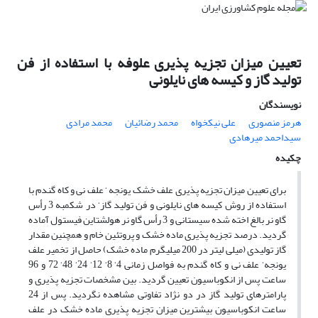
تعیین میزان تجزیه پذیری علوفه با استفاده از فن
تولید گاز و کیسه های نایلونی
نویسندگان
هرمز منصوری
علی نیکخواه
محمد رضائیان
محمد مرادی
سیداحمد میرهادی
چکیده
برای تعیین میزان تجزیه پذیری علف خشک یونجه ‘ علف نی و کاه گندم با
استفاده از روش کیسه های نایلونی و فن تولید گاز‘ در شکمبه 3 رأس
گاو نر بالغ اخته شده سیستانی و 3 رأس گاو نر هولشتاین فیستول آماده
گردید. درصد تجزیه پذیری ماده خشک و پروتئین خام و همچنین مقدار
گاز تولیدی (میلی لیتر در 200 میلیگرم ماده خشک) حاصل از تخمیر علف
یونجه‘ علف نی و کاه گندم به فواصل زمانی 4‘ 8‘ 12‘ 24‘ 48‘ 72 و 96
ساعت پس از انکوباسیون تعیین گردید. بین مشخصات تجزیه پذیری و
پارامترهای تولید گاز در دو نژاد تفاوتی مشاهده نگردید. پس از 24
ساعت انکوباسیون بیشترین میزان تجزیه پذیری ماده خشک در علف