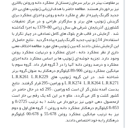
بر مقاومت بهتر در برابر سرمای زمستان از عملکرد دانه و روغن بالاتری
نیز برخوردار هستند .مطالعه حاضر با هدف ارزیابی ژنوتیپ های بی خار
جدید گلرنگ پاییزه از نظر ع ملکرد دانه و روغن و اجزای عملکرد،برای
گزینش ژنوتیپ های برتر و سازگارتر طراحی و در مرکز تحقیقات
کشاورزی آذربایجان شرقی طی سال زراعی 80-1379 به اجرا گذاشته
شد . آزمایش در قالب طرح بلوک های کامل تصادفی در چهار تکرار با
استفاده از 14 ژنو تیپ جدید گلرنگ پاییزه پیاده گردید . نتایج حاصل از
این آزمایش نشان دادند که بین ژنوتیپ های مورد مطالعه اختلاف معنی
داری از نظر عملکرد دانه ، اجزای عملکرد و درنهایت عملکرد روغن
وجود دارد. تجزیه خوشه ای ژنوتیپ ها بر اساس عملکرد دانه‘اجزای
عملکرد و درصد روغن دانه‘ آنها را در 3 گروه قرار داد. گروه سوم با
میانگین عملکرد روغن 89/906 کیلوگرم درهکتار به عنوان گروه برتر
شناخته شد. در این گروه ژنوتیپ های L.R.K261, L.R.K229,
L.R.K274 , L.R.K264, L.R.K271 و ورامین-295 قرار گرفتند. نتایج
بدست آمده نشان گر آن است که ورامین – 295 که در حال حاضر در
کشور کشت و کار می گردد، علاو ه بر این که یک رقم بی خار است
ازمحصول دهی خوبی نیز برخوردار می باشد ( به ترتیب 0/2725 و
8/853 کیلوگرم درهکتار عملکرد دانه و روغن ). گروه های اول و دوم
نیز به ترتیب میانگین عملکرد روغن 55/678 و 00/678 کیلوگرم
درهکتار را به خود اختصاص دادند.