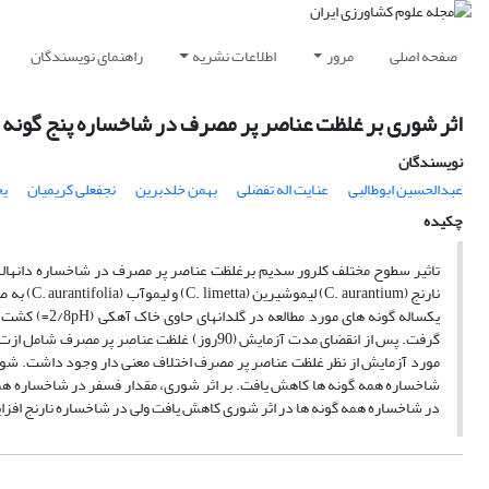
صفحه اصلی
مرور
اطلاعات نشریه
راهنمای نویسندگان
اثر شوری بر غلظت عناصر پر مصرف در شاخساره پنج گونه 
نویسندگان
عبدالحسین ابوطالبی
عنایت اله تفضلی
بهمن خلدبرین
نجفعلی کریمیان
یح
چکیده
نارنج (um
گرفت. پس از انقضای مدت آزمایش (90روز) غلظت 
مورد آزمایش از نظر غلظت عناصر پر مصرف اختلاف معنی دار وجود داشت. شوری
شاخساره همه گونه ها کاهش یافت. بر اثر شوری، مقدار فسفر در شاخساره همه
در شاخساره همه گونه ها در اثر شوری کاهش یافت ولی در شاخساره نارنج افزا