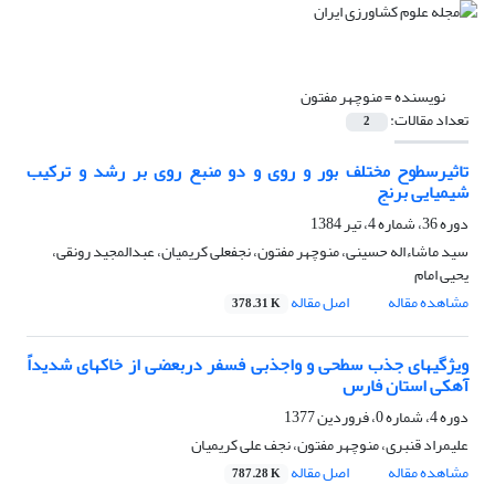
نویسنده =
منوچهر مفتون
تعداد مقالات:
2
تاثیرسطوح مختلف بور و روی و دو منبع روی بر رشد و ترکیب
شیمیایی برنج
دوره 36، شماره 4، تیر 1384
سید ماشاءاله حسینی، منوچهر مفتون، نجفعلی کریمیان، عبدالمجید رونقی،
یحیی امام
مشاهده مقاله
اصل مقاله
378.31 K
ویژگیهای جذب سطحی و واجذبی فسفر دربعضی از خاکهای شدیداً
آهکی استان فارس
دوره 4، شماره 0، فروردین 1377
علیمراد قنبری، منوچهر مفتون، نجف علی کریمیان
مشاهده مقاله
اصل مقاله
787.28 K