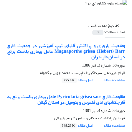
کلیدواژه‌ها =
بلاست
تعداد مقالات:
3
وضعیت باروری و پراکنش آللهای تیپ آمیزشی در جمعیت قارچ
Magnaporthe grisea (Hebert) Barr عامل بیماری بلاست برنج
در استان مازندران
دوره 38، شماره 3، آذر 1386
الهام امیردهی، سیداکبر خداپرست، محمد جوان نیکخواه
مشاهده مقاله
اصل مقاله
255.8 K
مقاومت قارچ Pyricularia grisea sace عامل بیماری بلاست برنج به
قارچکشهای ادی فنفوس و بنومیل در استان گیلان
دوره 33، شماره 4، تیر 1381
فریدون پاداشت دهکایی، عباس شریفی تهرانی
مشاهده مقاله
اصل مقاله
349.23 K