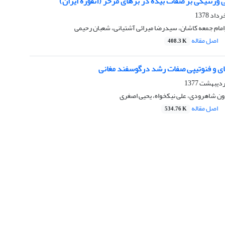
 وژنتیکی بر صفات بیده در بزهای مرخز (آنقوره ایران)
امام جمعه کاشان، سیدرضا میرائی آشتیانی، شعبان رحیمی
اصل مقاله
408.3 K
ای و فنوتیپی صفات رشد درگوسفند مغانی
ون شاهرودی، علی نیکخواه، یحیی اصغری
اصل مقاله
534.76 K