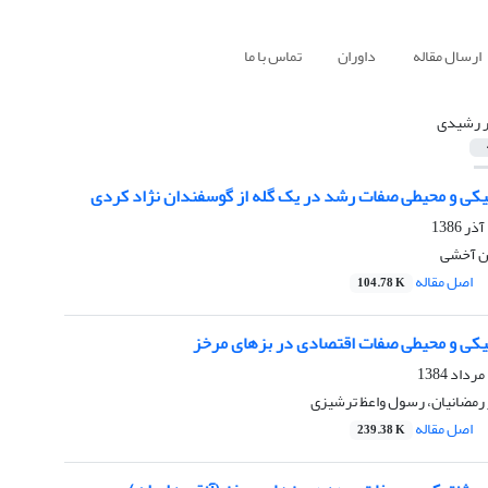
ارسال مقاله
داوران
تماس با ما
ر رشیدی
تیکی و محیطی صفات رشد در یک گله از گوسفندان نژاد کردی
ن آخشی
اصل مقاله
104.78 K
تیکی و محیطی صفات اقتصادی در بزهای مرخز
 رمضانیان، رسول واعظ ترشیزی
اصل مقاله
239.38 K