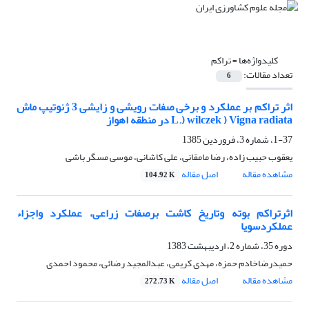
کلیدواژه‌ها =
تراکم
تعداد مقالات:
6
اثر تراکم بر عملکرد و برخی صفات رویشی و زایشی 3 ژنوتیپ ماش
L.) wilczek ) Vigna radiata در منطقه اهواز
1-37، شماره 3، فروردین 1385
یعقوب حبیب زاده، رضا مامقانی، علی کاشانی، موسی مسگر باشی
مشاهده مقاله
اصل مقاله
104.92 K
اثرتراکم بوته وتاریخ کاشت برصفات زراعی، عملکرد واجزاء
عملکردسویا
دوره 35، شماره 2، اردیبهشت 1383
حمیدرضاخادم حمزه، مهدی کریمی، عبدالمجید رضائی، محمود احمدی
مشاهده مقاله
اصل مقاله
272.73 K