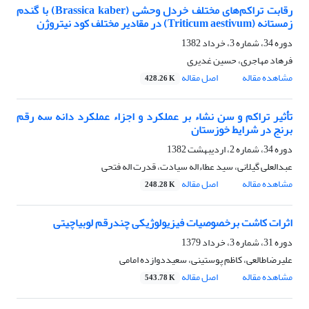
رقابت تراکم‌‌های مختلف خردل وحشی (Brassica kaber) با گندم
زمستانه (Triticum aestivum) در مقادیر مختلف کود نیتروژن
دوره 34، شماره 3، خرداد 1382
فرهاد مهاجری، حسین غدیری
مشاهده مقاله
اصل مقاله
428.26 K
تأثیر تراکم و سن نشاء بر عملکرد و اجزاء عملکرد دانه سه رقم
برنج در شرایط خوزستان
دوره 34، شماره 2، اردیبهشت 1382
عبدالعلی گیلانی، سید عطاءاله سیادت، قدرت اله فتحی
مشاهده مقاله
اصل مقاله
248.28 K
اثرات کاشت برخصوصیات فیزیولوژیکی چندرقم لوبیاچیتی
دوره 31، شماره 3، خرداد 1379
علیرضاطالعی، کاظم پوستینی، سعیددوازده امامی
مشاهده مقاله
اصل مقاله
543.78 K