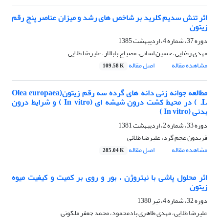
اثر تنش سدیم کلرید بر شاخص های رشد و میزان عناصر پنج رقم
زیتون
دوره 37، شماره 4، اردیبهشت 1385
مهدی رضایی، حسین لسانی، مصباح بابالار، علیرضا طلایی
مشاهده مقاله
اصل مقاله
109.58 K
مطالعه جوانه زنی دانه های گرده سه رقم زیتون(Olea europaea
L. ) در محیط کشت درون شیشه ای (In vitro ) و شرایط درون
بدنی (In vitro )
دوره 33، شماره 2، اردیبهشت 1381
فریدون عجم گرد، علیرضا طلائی
مشاهده مقاله
اصل مقاله
285.04 K
اثر محلول پاشی با نیتروژن ، بور و روی بر کمیت و کیفیت میوه
زیتون
دوره 32، شماره 4، تیر 1380
علیرضا طلایی، مهدی طاهری بادمحمود، محمد جعفر ملکوتی