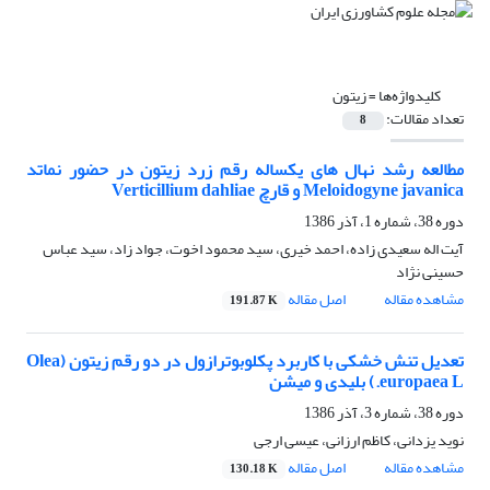
کلیدواژه‌ها =
زیتون
تعداد مقالات:
8
مطالعه رشد نهال های یکساله رقم زرد زیتون در حضور نماتد
Meloidogyne javanica و قارچ Verticillium dahliae
دوره 38، شماره 1، آذر 1386
آیت اله سعیدی زاده، احمد خیری، سید محمود اخوت، جواد زاد، سید عباس
حسینی نژاد
مشاهده مقاله
اصل مقاله
191.87 K
تعدیل تنش خشکی با کاربرد پکلوبوترازول در دو رقم زیتون (Olea
europaea L.) بلیدی و میشن
دوره 38، شماره 3، آذر 1386
نوید یزدانی، کاظم ارزانی، عیسی ارجی
مشاهده مقاله
اصل مقاله
130.18 K