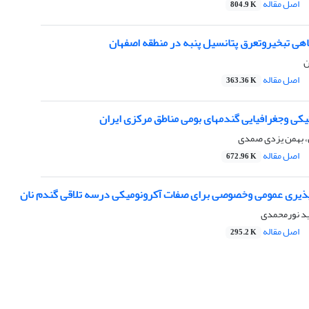
اصل مقاله
804.9 K
هی تبخیروتعرق پتانسیل پنبه در منطقه اصفهان
ن
اصل مقاله
363.36 K
یکی وجغرافیایی گندمهای بومی مناطق مرکزی ایران
، بهمن یزدی صمدی
اصل مقاله
672.96 K
ذیری عمومی وخصوصی برای صفات آکرونومیکی درسه تلاقی گندم نان
ید نورمحمدی
اصل مقاله
295.2 K