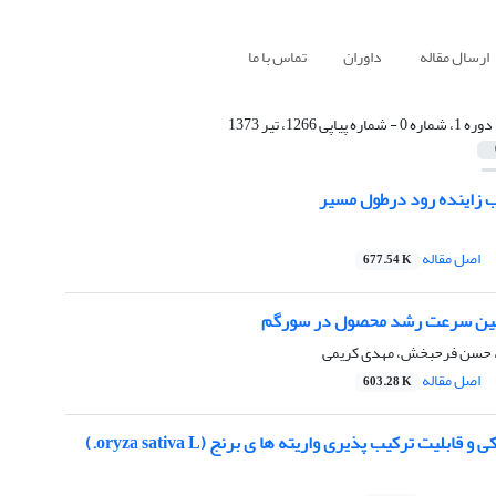
ارسال مقاله
داوران
تماس با ما
دوره 1، شماره 0 - شماره پیاپی 1266، تیر 1373
ب زاینده رود درطول مسیر
اصل مقاله
677.54 K
ین سرعت رشد محصول در سورگم
، حسن فرحبخش، مهدی کریمی
اصل مقاله
603.28 K
بلیت ترکیب پذیری واریته ها ی برنج (oryza sativa L.)