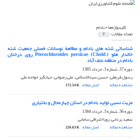
کلیدواژه‌ها =
بادام
تعداد مقالات:
7
شناسائی شته های بادام و مطالعة نوسانات فصلی جمعیت شته
خالدار هلو Pterochloroides persicae (Chold.) روی درختان
بادام در منطقه نجف آباد
دوره 37، شماره 3، خرداد 1385
رسول قربعلی، حسین سیدالاسلامی، علی رضوانی، جهانگیر خواجه علی
مشاهده مقاله
اصل مقاله
172.54 K
مزیت نسبی تولید بادام در استان چهارمحال‌ و بختیاری
دوره 36، شماره 3، خرداد 1384
سعید یزدانی، رویا اشراقی سامانی
مشاهده مقاله
اصل مقاله
226.63 K