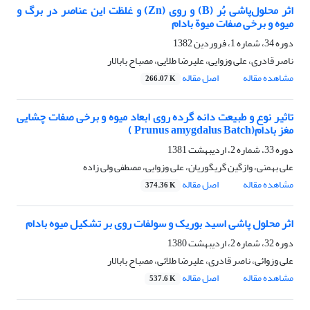
اثر محلول‌پاشی بُر (B) و روی (Zn) و غلظت این عناصر در برگ و
میوه و برخی صفات میوة بادام
دوره 34، شماره 1، فروردین 1382
ناصر قادری، علی وزوایی، علیرضا طلایی، مصباح بابالار
مشاهده مقاله
اصل مقاله
266.07 K
تاثیر نوع و طبیعت دانه گرده روی ابعاد میوه و برخی صفات چشایی
مغز بادام(Prunus amygdalus Batch )
دوره 33، شماره 2، اردیبهشت 1381
علی بهمنی، وازگین گریگوریان، علی وزوایی، مصطفی ولی زاده
مشاهده مقاله
اصل مقاله
374.36 K
اثر محلول پاشی اسید بوریک و سولفات روی بر تشکیل میوه بادام
دوره 32، شماره 2، اردیبهشت 1380
علی وزوائی، ناصر قادری، علیرضا طلائی، مصباح بابالار
مشاهده مقاله
اصل مقاله
537.6 K