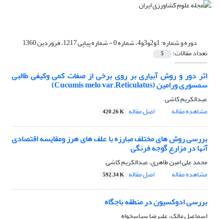
دوره و شماره:
1و2و3و4، شماره 0 - شماره پیاپی 1217، فروردین 1360
تعداد مقالات:
5
اثر دور و روش آبیاری بر روی برخی از صفات کمی وکیفی طالبی
سمسوری ورامین (Cucumis melo var.Reticulatus)
عبدالکریم کاشی
مشاهده مقاله
اصل مقاله
420.26 K
بررسی روش های مختلف مبارزه با علف های هرز ومقایسه اقتصادی
آنها در مزارع گوجه فرنگی
محمد علی امین طاهری، عبدالکریم کاشی
مشاهده مقاله
اصل مقاله
592.34 K
بررسی ادوکسیون در منطقه باجگاه
اسماعیل مالک، علیرضا سپاسخواه