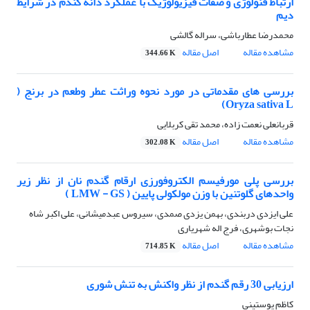
ارتباط فنولوژی و صفات فیزیولوژیک با عملکرد دانه گندم در شرایط
دیم
محمدرضا عطارباشی، سراله گالشی
مشاهده مقاله
اصل مقاله
344.66 K
بررسی های مقدماتی در مورد نحوه وراثت عطر وطعم در برنج (
Oryza sativa L)
قربانعلی نعمت زاده، محمد تقی کربلایی
مشاهده مقاله
اصل مقاله
302.08 K
بررسی پلی مورفیسم الکتروفورزی ارقام گندم نان از نظر زیر
واحدهای گلوتنین با وزن مولکولی پایین ( LMW - GS )
علی ایزدی دربندی، بهمن یزدی صمدی، سیروس عبدمیشانی، علی اکبر شاه
نجات بوشهری، فرج اله شهریاری
مشاهده مقاله
اصل مقاله
714.85 K
ارزیابی 30 رقم گندم از نظر واکنش به تنش شوری
کاظم پوستینی