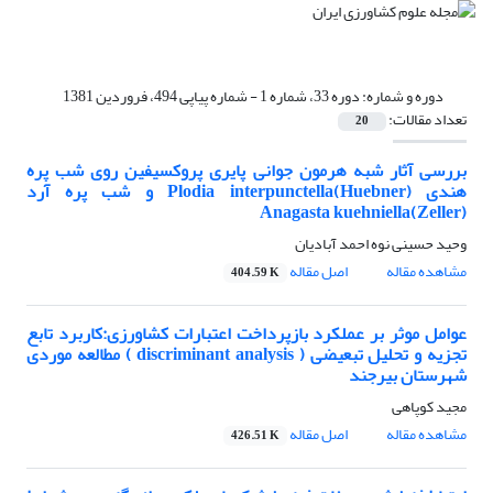
دوره و شماره:
دوره 33، شماره 1 - شماره پیاپی 494، فروردین 1381
تعداد مقالات:
20
بررسی آثار شبه هرمون جوانی پایری پروکسیفین روی شب پره
هندی Plodia interpunctella(Huebner) و شب پره آرد
Anagasta kuehniella(Zeller)
وحید حسینی نوه احمد آبادیان
مشاهده مقاله
اصل مقاله
404.59 K
عوامل موثر بر عملکرد بازپرداخت اعتبارات کشاورزی:کاربرد تابع
تجزیه و تحلیل تبعیضی ( discriminant analysis ) مطالعه موردی
شهرستان بیرجند
مجید کوپاهی
مشاهده مقاله
اصل مقاله
426.51 K