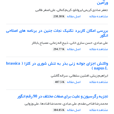
ورامین
جعفر صادق کریمی ایروانلو، کریم کمالی، علی اصغر طالبی
مشاهده مقاله
اصل مقاله
238.38 K
بررسی امکان کاربرد تکنیک نجات جنین در برنامه های اصلاحی
انگور
علی عبادی، حسن ساری خانی، ذبیح اله زمانی، مصباح بابالار
مشاهده مقاله
اصل مقاله
294.77 K
واکنش اجزای جوانه زنی بذر به تنش شوری در کلزا ( brassica
napus L )
ابراهیم زینلی، افشین سلطانی، سراله گالشی
مشاهده مقاله
اصل مقاله
407.5 K
تجزیه رگرسیون و علیت برای صفات مختلف در 90 رقم انگور
محمدرضا فتاحی مقدم، علی عبادی، محمدضا قنادها، علی وزوایی
مشاهده مقاله
اصل مقاله
384.05 K