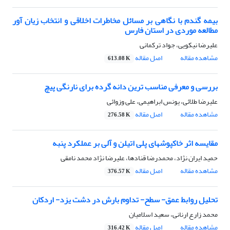
بیمه گندم با نگاهی بر مسائل مخاطرات اخلاقی و انتخاب زیان آور
مطالعه موردی در استان فارس
علیرضا نیکویی، جواد ترکمانی
مشاهده مقاله
اصل مقاله
613.08 K
بررسی و معرفی مناسب ترین دانه گرده برای نارنگی پیچ
علیرضا طلائی، یونس ابراهیمی، علی وزوائی
مشاهده مقاله
اصل مقاله
276.58 K
مقایسه اثر خاکپوشهای پلی اتیلن و آلی بر عملکرد پنبه
حمید ایران نژاد، محمدرضا قنادها، علیرضا نژاد محمد نامقی
مشاهده مقاله
اصل مقاله
376.57 K
تحلیل روابط عمق- سطح- تداوم بارش در دشت یزد- اردکان
محمد زارع ارنانی، سعید اسلامیان
مشاهده مقاله
اصل مقاله
316.42 K