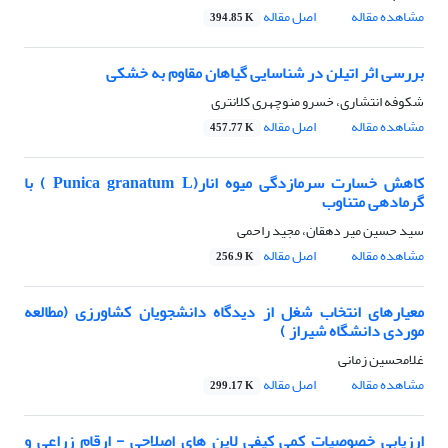
مشاهده مقاله
اصل مقاله
394.85 K
بررسی اثر اتیلن در شناسایی گیاهان مقاوم به خشکی
شکوفه انتشاری، خسرو منوچهری کلانتری
مشاهده مقاله
اصل مقاله
457.77 K
کاهش خسارت سرمازدگی میوه انار(Punica granatum L ) با
گرمادهی متناوب
سید حسین میر دهقان، مجید راحمی
مشاهده مقاله
اصل مقاله
256.9 K
معیارهای انتخاب شغل از دیدگاه دانشجویان کشاورزی (مطالعه
موردی دانشگاه شیراز )
غلامحسین زمانی
مشاهده مقاله
اصل مقاله
299.17 K
ارزیابی خصوصیات کمی کیفی لاین های اصلاحی - ارقام زراعی و