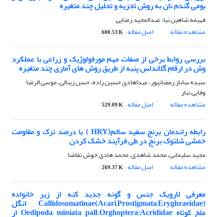
بومی گندم نان به روش تجزیه و تحلیل چند متغیره
فهیمه شاهین نیا، عبدالمجید رضایی
مشاهده مقاله
اصل مقاله
600.53 K
بررسی روابط برخی از صفات مهم مورفولوژیک و زراعی با عملکرد
وش در ارقام گلاندلس پنبه از طریق روش های آماری چند متغیره
سیده ساناز رمضانپور، عبداهادی حسین زاده، حسن زینالی، موسی الرضا
وفایی تبار
مشاهده مقاله
اصل مقاله
529.09 K
رابطه راندمان برنج سفید سالم(HRY ) با درصد ترک و مقاومت
خمشی شلتوک برنج در طی فرآیند خشک کردن
مجید سلیمانی، محمد شاهدی، محمد هادی خوش تقاضا
مشاهده مقاله
اصل مقاله
269.37 K
معرفی لارویک جنس و گونه جدید کنه از زیر خانواده
Callidosomatinae(Acari,Prostigmata,Eryghraeidae) انگل
ملخ کوتاه Oedipoda miniata pall.Orghoptera:Acrididae از