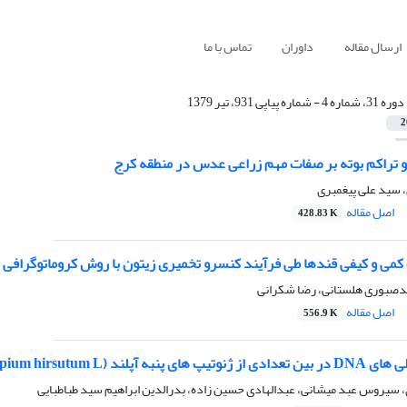
ارسال مقاله
داوران
تماس با ما
دوره 31، شماره 4 - شماره پیاپی 931، تیر 1379
2
 و تراکم بوته بر صفات مهم زراعی عدس در منطقه کرج
سید علی پیغمبری
اصل مقاله
428.83 K
می و کیفی قندها طی فرآیند کنسرو تخمیری زیتون با روش کروماتوگرافی با ک
دصبوری هلستانی، رضا شکرانی
اصل مقاله
556.9 K
Gos. ) با استفاده از تکنیک RAPD – PCR
 سیروس عبد میشانی، عبدالهادی حسین زاده، بدرالدین ابراهیم سید طباطبایی