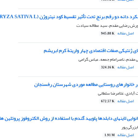
انه دو رقم برنج تحت تأثیر تقسیط کود نیتروژن (ORYZA SATIVA L. )
ورش رضایی مقدم، سید عطااله سیادت
اصل مقاله
945.88 K
ای ژنتیکی صفات اقتصادی چهار واریتة کرم ابریشم
قدم، ناصرامام جمعه، عباس گرامی
اصل مقاله
324.16 K
خانوارهای روستایی مطالعه موردی شهرستان رفسنجان
 آبادی، غلامرضا سلطانی
اصل مقاله
672.57 K
وایی لاینهای دابلدها پلویید گندم با استفاده از روش الکتروفوز پروتئین ه
بزرگی پور
اصل مقاله
1.91 M