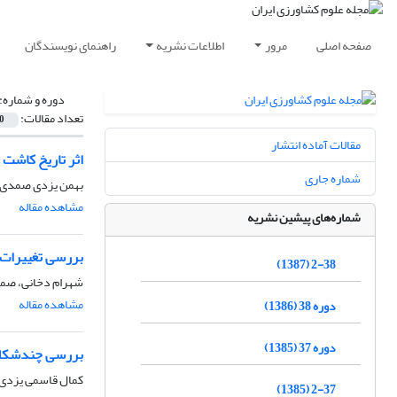
صفحه اصلی
مرور
اطلاعات نشریه
راهنمای نویسندگان
دوره و شماره:
تعداد مقالات:
0
مقالات آماده انتشار
اثر تاریخ کاشت
شماره جاری
بهمن یزدی صمدی، 
مشاهده مقاله
شماره‌های پیشین نشریه
بررسی تغییرات ک
2-38 (1387)
شهرام دخانی، صم
مشاهده مقاله
دوره 38 (1386)
دوره 37 (1385)
بررسی چندشکلی های DNA در بین تعدادی از ژنوتیپ های پنبه آپلند (sypium hirsutum L
کمال قاسمی یزدی،
2-37 (1385)