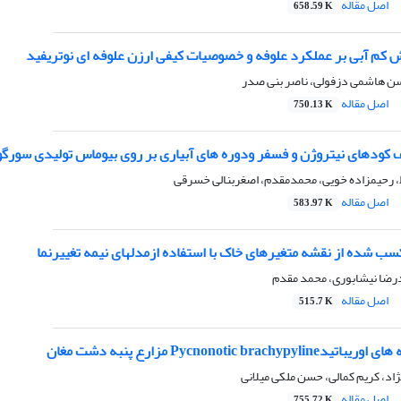
اصل مقاله
658.59 K
ش کم آبی بر عملکرد علوفه و خصوصیات کیفی ارزن علوفه ای نوتریفید
حسن هاشمی دزفولی، ناصر بنی صدر
اصل مقاله
750.13 K
ف کودهای نیتروژن و فسفر ودوره های آبیاری بر روی بیوماس تولیدی سورگو
ط، رحیمزاده خویی، محمدمقدم، اصغربنالی خسرقی
اصل مقاله
583.97 K
سب شده از نقشه متغیرهای خاک با استفاده ازمدلهای نیمه تغییرنما
رضا نیشابوری، محمد مقدم
اصل مقاله
515.7 K
Pycnonotic brac مزارع پنبه دشت مغان
ژاد، کریم کمالی، حسن ملکی میلانی
اصل مقاله
755.72 K