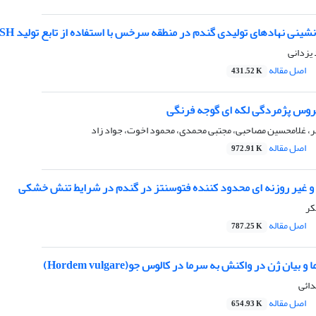
ینی نهادهای تولیدی گندم در منطقه سرخس با استفاده از تابع تولید CRESH
یزدانی
اصل مقاله
431.52 K
روس پژمردگی لکه ای گوجه فرنگی
ر، غلامحسین مصاحبی، مجتبی محمدی، محمود اخوت، جواد زاد
اصل مقاله
972.91 K
 و غیر روزنه ای محدود کننده فتوسنتز در گندم در شرایط تنش خشکی
کر
اصل مقاله
787.25 K
یان ژن در واکنش به سرما در کالوس جو(Hordem vulgare)
دائی
اصل مقاله
654.93 K