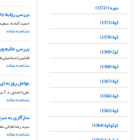
دوره 1 (1372)
بررسی روابط جانش
3و4 (1371)
حمید آماده، سعید 
مشاهده مقاله
3و4 (1370)
بررسی علایم وی
1و2 (1369)
افشین اسماعیلی ف
مشاهده مقاله
3و4 (1368)
3و4 (1367)
عوامل روزنه ای
علی احمدی، د.آ.بی
3و4 (1366)
مشاهده مقاله
3و4 (1365)
سازگاری به سرما و ب
1و2و3و4 (1364)
سید رضا طبائی عق
مشاهده مقاله