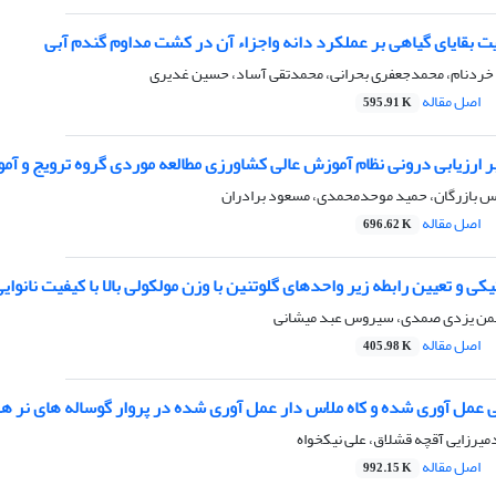
یت بقایای گیاهی بر عملکرد دانه واجزاء آن در کشت مداوم گندم آبی
ر خردنام، محمدجعفری بحرانی، محمدتقی آساد، حسین غدیری
اصل مقاله
595.91 K
ر ارزیابی درونی نظام آموزش عالی کشاورزی مطالعه موردی گروه ترویج و آ
 بازرگان، حمید موحدمحمدی، مسعود برادران
اصل مقاله
696.62 K
کی و تعیین رابطه زیر واحدهای گلوتنین با وزن مولکولی بالا با کیفیت نانوای
بهمن یزدی صمدی، سیروس عبد میشانی
اصل مقاله
405.98 K
ی عمل آوری شده و کاه ملاس دار عمل آوری شده در پروار گوساله های نر ه
دمیرزایی آقچه قشلاق، علی نیکخواه
اصل مقاله
992.15 K